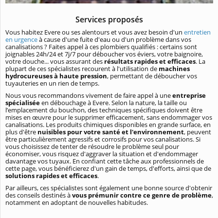
Services proposés
Vous habitez Evere ou ses alentours et vous avez besoin d'un
entretien
en urgence
à cause d'une fuite d'eau ou d'un problème dans vos
canalisations ? Faites appel à ces plombiers qualifiés : certains sont
joignables 24h/24 et 7j/7 pour déboucher vos éviers, votre baignoire,
votre douche... vous assurant des
résultats rapides et efficaces
. La
plupart de ces spécialistes recourent à l'utilisation de
machines
hydrocureuses à haute pression
, permettant de déboucher vos
tuyauteries en un rien de temps.
Nous vous recommandons vivement de faire appel à une
entreprise
spécialisée
en débouchage à Evere. Selon la nature, la taille ou
l’emplacement du bouchon, des techniques spécifiques doivent être
mises en œuvre pour le supprimer efficacement, sans endommager vos
canalisations. Les produits chimiques disponibles en grande surface, en
plus d'être
nuisibles pour votre santé et l'environnement
, peuvent
être particulièrement agressifs et corrosifs pour vos canalisations. Si
vous choisissez de tenter de résoudre le problème seul pour
économiser, vous risquez d'aggraver la situation et d'endommager
davantage vos tuyaux. En confiant cette tâche aux professionnels de
cette page, vous bénéficierez d'un gain de temps, d'efforts, ainsi que de
solutions rapides et efficaces
.
Par ailleurs, ces spécialistes sont également une bonne source d'obtenir
des conseils destinés à
vous prémunir contre ce genre de problème
,
notamment en adoptant de nouvelles habitudes.