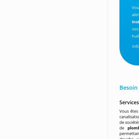
Vou
ali
Ins
vos
hui
Inf
Besoin 
Service
Vous êtes 
canalisati
de société
de
plomb
permettant