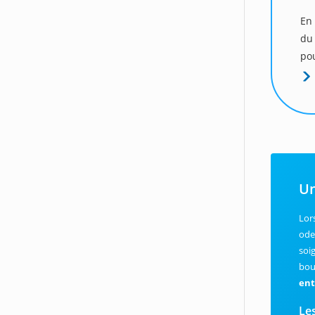
En 
du
pou
Un
Lor
ode
soi
bou
ent
Le