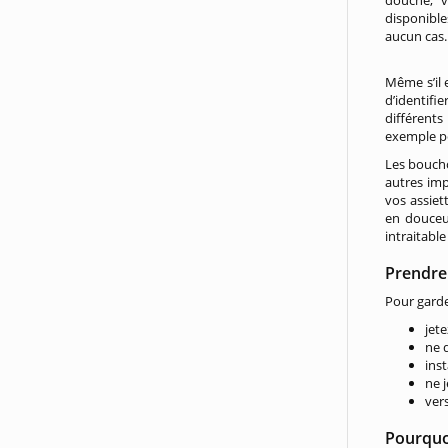
douche, v
disponible
aucun cas.
Même s’il 
d’identifier
différents
exemple pe
Les boucho
autres imp
vos assiet
en douceur
intraitable
Prendre 
Pour gard
jet
ne 
ins
ne 
ver
Pourquoi