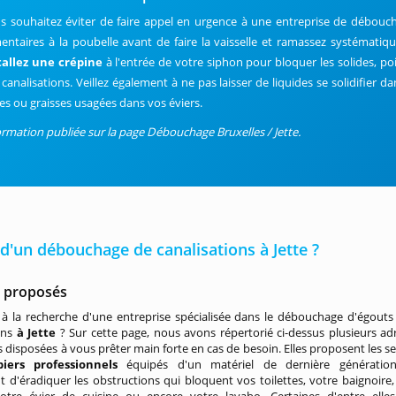
s souhaitez éviter de faire appel en urgence à une entreprise de débouc
mentaires à la poubelle avant de faire la vaisselle et ramassez systémati
tallez une crépine
à l'entrée de votre siphon pour bloquer les solides, p
 canalisations. Veillez également à ne pas laisser de liquides se solidifier d
les ou graisses usagées dans vos éviers.
ormation publiée sur la page Débouchage Bruxelles / Jette.
d'un débouchage de canalisations à Jette ?
s proposés
à la recherche d'une entreprise spécialisée dans le débouchage d'égouts
ons
à Jette
? Sur cette page, nous avons répertorié ci-dessus plusieurs ad
s disposées à vous prêter main forte en cas de besoin. Elles proposent les se
iers professionnels
équipés d'un matériel de dernière génération
 d'éradiquer les obstructions qui bloquent vos toilettes, votre baignoire,