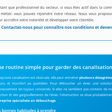
tant que professionnel du secteur, si vous êtes actif dans la com
 métier, vous pouvez rejoindre notre réseau. Nous vous proposon
r accroître votre notoriété et développer votre clientèle.
Contactez-nous pour connaître nos conditions et deven
e routine simple pour garder des canalisatio
squ’une canalisation est obstruée, elle peut entraîner
plusieurs désagrém
urs, et inconfort au quotidien. Pour déboucher un évier, une solutio
gneusement les tuyaux concernés. Si elles ne semblent pas contenir de mor
chon et des gargouillements de l'évier, l'obstruction se situe probablement
reprise spécialisée en débouchage
.
s bonnes habitudes à prendre