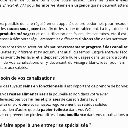
otre évier de cuisine ou encore votre lavabo. Certaines d'entre elle
s 24h/24 et 7j/7 pour les
interventions en urgence
qui ne peuvent atten
est possible de faire régulièrement appel à des professionnels pour résoudre
 les
causes sous-jacentes
afin de les traiter durablement. La tuyauterie es
produits ménagers
et de l'utilisation des éviers, des sanitaires, etc. Il 
nser à démonter régulièrement les différents
siphons
afin de les nettoyer.
ns sont très souvent causés par l’
encrassement progressif des canalisa
uretés s’y infiltrent et s’y accumulent au fil du temps, jusqu’à entraver l’é
tes avant de les laver et à déposer votre huile usagée dans un parc à con
 de vos canalisations en y déversant du vinaigre blanc, idéal pour élimi
 face aux saletés.
soin de vos canalisations
er des tuyaux
sains en fonctionnels
, il est important de prendre de bonn
ez vos
restes alimentaires
à la poubelle et non dans votre évier
déversez pas vos
huiles et graisses
de cuisson dans l'évier
tallez une
crépine
et ramassez régulièrement les résidus solides
jetez rien d'autre que du
papier toilette
dans vos WC
sez en prévention plusieurs litres d'
eau bouillante
dans vos canalisations p
 faire appel à une entreprise spécialisée ?