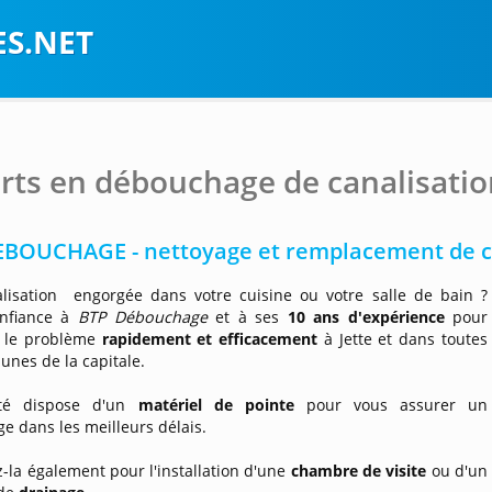
S.NET
rts en débouchage de canalisation
EBOUCHAGE - nettoyage et remplacement de c
lisation engorgée dans votre cuisine ou votre salle de bain ?
onfiance à
BTP Débouchage
et à ses
10 ans d'expérience
pour
 le problème
rapidement et efficacement
à Jette et dans toutes
nes de la capitale.
été dispose d'un
matériel de pointe
pour vous assurer un
 dans les meilleurs délais.
-la également pour l'installation d'une
chambre de visite
ou d'un