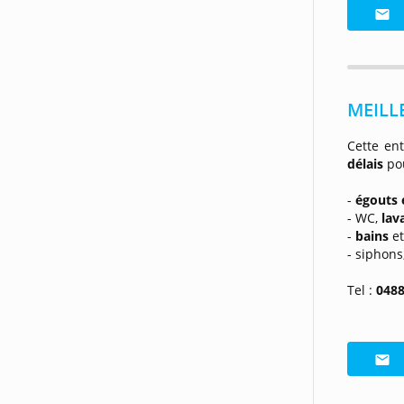
MEILLE
Cette en
délais
po
-
égouts 
- WC,
lav
-
bains
e
- siphons
Tel :
0488