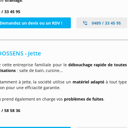
 de
drainage
.
 / 33 45 95
Demandez un devis ou un RDV !
0489 / 33 45 95
OSSENS - Jette
 cette entreprise familiale pour le
débouchage rapide de toutes
isations
: salle de bain, cuisine...
tamment à Jette, la société utilise un
matériel adapté
à tout type
ion pour une effciacité garantie.
s
prend également en charge vos
problèmes de fuites
.
 / 58 58 36