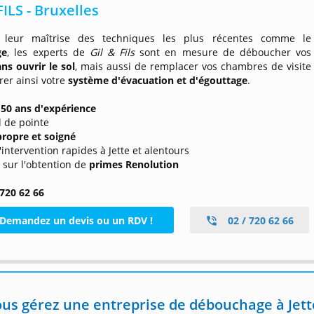
FILS - Bruxelles
 leur maîtrise des techniques les plus récentes comme le
ge
, les experts de
Gil & Fils
sont en mesure de déboucher vos
ans ouvrir le sol
, mais aussi de remplacer vos chambres de visite
rer ainsi votre
système d'évacuation et d'égouttage
.
 50 ans d'expérience
l de pointe
 propre et soigné
d'intervention rapides à Jette et alentours
s sur l'obtention de
primes Renolution
 720 62 66
Demandez un devis ou un RDV !
02 / 720 62 66
us gérez une entreprise de débouchage à Jett