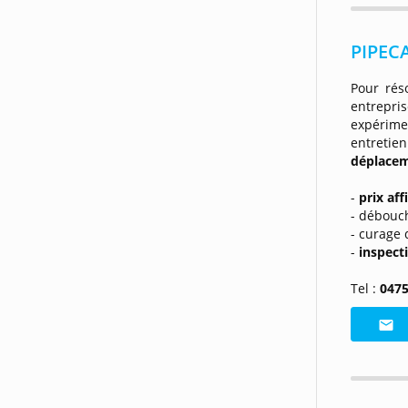
PIPECA
Pour rés
entrepri
expérime
entreti
déplacem
-
prix aff
- débouc
- curage 
-
inspect
Tel :
0475