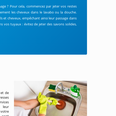
hage ? Pour cela, commencez par jeter vos restes
quement les cheveux dans le lavabo ou la douche.
oils et cheveux, empêchant ainsi leur passage dans
ans vos tuyaux : évitez de jeter des savons solides,
 et de
resses
rvices
 leur
 votre