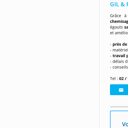
GIL & 
Grâce à
chemisa
égouts
s
et amélio
-
près de
- matérie
-
travail
- délais 
- conseil
Tel :
02 /
Vo