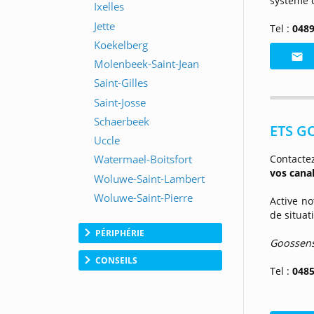
système
Tel :
0489
ETS GO
Contactez
vos canal
Active no
de situat
PÉRIPHÉRIE
Goossen
CONSEILS
Tel :
0485