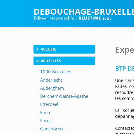
DEBOUCHAGE-BRUXELLE
Expe
ACCUEIL
BRUXELLES
BTP D
Une cana
Faites c
résoudre
les commu
La soci
dépannage
Contactez